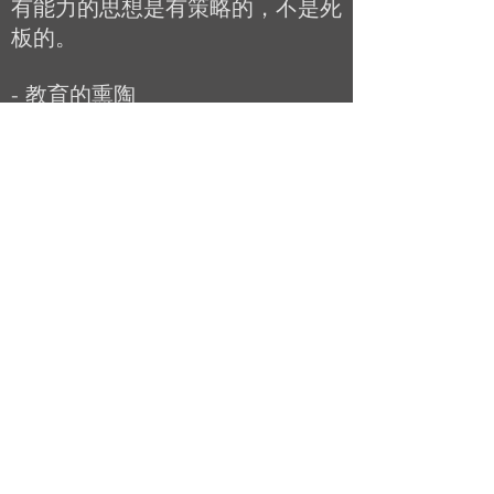
有能力的思想是有策略的，不是死
板的。
- 教育的熏陶
教育思想可以影响一个人的前程！
我们需要懂得从生活资讯中汲取正
面的新知识，来扩展我们的思想领
域。这需要有一颗谦卑进取的心
志，并愿意付出时间精力来学习。
- 向成功的人学习
每一个成功的人都有他自己的成功
思想策略，虽然我们不是要全然仿
照他人的成功，但我们至少可以参
考许多成功人士的思想价值，使到
我们也可以建立一个成功的思想，
甚至可以比他们更成功！