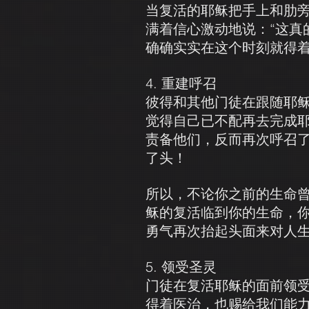
当复活的耶稣把手上和肋
满着信心激动地说：“这真
确确实实在这个时刻就得
4. 重建呼召
彼得和其他门徒在跟随耶
觉得自己已不配再去完成
责备他们，反而再次呼召
了头！
所以，不论你之前的生命
稣的复活临到你的生命，
勇气再次抬起头面来对人
5. 领受圣灵
门徒在复活耶稣的面前领
得着医治，也赐给我们能