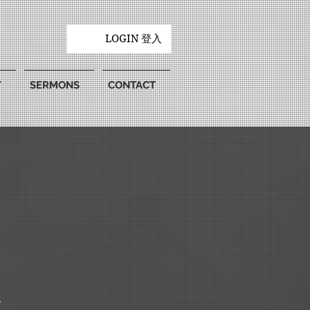
LOGIN 登入
Y
SERMONS
CONTACT
？