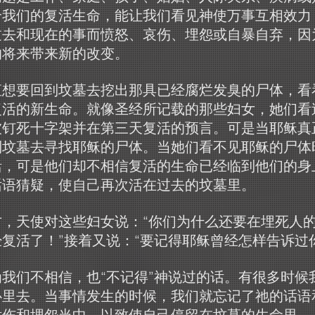
给我们的复活生命，能让我们看见神使万事互相效力
过去和现在的事而愤怒、哀伤、埋怨或自暴自弃，因
的将来带来新的改变。
直想要回到坟墓去挖出那具已经腐烂发臭的尸体，看
复活的新生命。就像圣经所记载的那些妇女，她们看
被钉死十字架并在第三天复活的预言。可是当耶稣真
到坟墓去寻找耶稣的尸体。当她们看不见耶稣的尸体
活，可是他们却不相信复活的生命已经临到他们的身
话语猜疑，使自己再次活在过去的坟墓里。
，天使对这些妇女说：“你们为什么还要在埋死人
复活了！”接着又说：“要记得耶稣曾经怎样告诉过
我们不相信，也“不记得”神说过的话。有很多时候
心里去。当事情发生的时候，我们就忘记了祂的话语
忧伤和埋怨当中，以致使自己停留在坟墓的生命里。