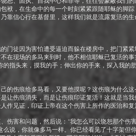
不饶恕、固执、自我中心和罪等，往往会蒙蔽我们的
的包袱，在生命中的每一个时刻紧紧跟随耶稣的脚踪
，乃靠信心行在基督里，这样我们就是流露复活的生
祂的门徒因为害怕遭受逼迫而躲在楼房中，把门紧紧
前不在现场的多马来到时，他不相信耶稣已复活的事
你的指头来，摸我的手；伸出你的手来，探入我的
自己的伤痕给多马看，又要他摸呢？这伤痕为什么这
不是让伤痕消失，而是让伤痕印证复活！这就是当我
众人作见证，印证上帝在这个伤害上所作的医治和复
、伤害和问题，然后说：“我怎么可以饶恕那个伤害
这么说，你就像多马一样。你已经看见了十字架但