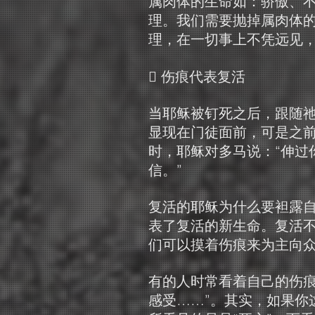
属肉体的生命如：骄傲、
理。我们需要抛掉属肉体
理，在一切事上不凭远见
 伤痕代表复活
当耶稣被钉死之后，跟随
显现在门徒面前，可是之
时，耶稣对多马说：“伸过
信。”
复活的耶稣为什么要袒露
表了复活的新生命。复活
们可以摸着伤痕来为主向
有的人时常看着自己的伤痕
感受……”。其实，如果你