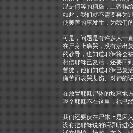
况是何等的糟糕，上帝赐
如此，我们就不需要再为
使美善的事发生，为我们
可是，问题是有许多人一
在尸身上痛哭，没有活出
的教导，也知道耶稣将会
相信耶稣已复活，还要回
督徒，他们知道耶稣已复
痛苦而哀哭悲伤、对神的
在放置耶稣尸体的坟墓地方
呢？耶稣不在这里，祂已经
我们还要伏在尸体上是因为
没有把耶稣说的话语听进
活在惧怕、挫败、灰心、